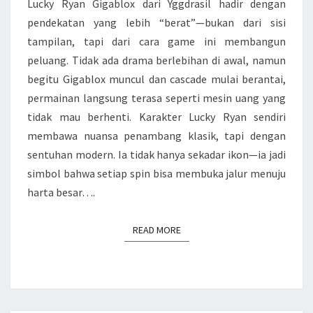
Lucky Ryan Gigablox dari Yggdrasil hadir dengan
YANG
pendekatan yang lebih “berat”—bukan dari sisi
BISA
tampilan, tapi dari cara game ini membangun
MENGUBAH
peluang. Tidak ada drama berlebihan di awal, namun
SATU
begitu Gigablox muncul dan cascade mulai berantai,
SPIN
permainan langsung terasa seperti mesin uang yang
JADI
tidak mau berhenti. Karakter Lucky Ryan sendiri
HUJAN
membawa nuansa penambang klasik, tapi dengan
KEMENANGAN
sentuhan modern. Ia tidak hanya sekadar ikon—ia jadi
simbol bahwa setiap spin bisa membuka jalur menuju
harta besar….
READ MORE
READ MORE