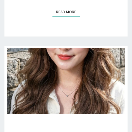
READ MORE
READ MORE
TRANSFORMASI