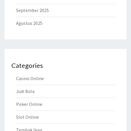
September 2025
Agustus 2025
Categories
Casino Online
Judi Bola
Poker Online
Slot Online
Tembak Ikan