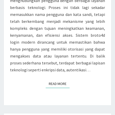
menghubungkan pengguna dengan berbagai layanan
EFISIEN
berbasis teknologi. Proses ini tidak lagi sekadar
memasukkan nama pengguna dan kata sandi, tetapi
telah berkembang menjadi mekanisme yang lebih
kompleks dengan tujuan meningkatkan keamanan,
kenyamanan, dan efisiensi akses. Sistem broto4d
login modern dirancang untuk memastikan bahwa
hanya pengguna yang memiliki otorisasi yang dapat
mengakses data atau layanan tertentu. Di balik
proses sederhana tersebut, terdapat berbagai lapisan
teknologi seperti enkripsi data, autentikasi…
READ MORE
READ MORE