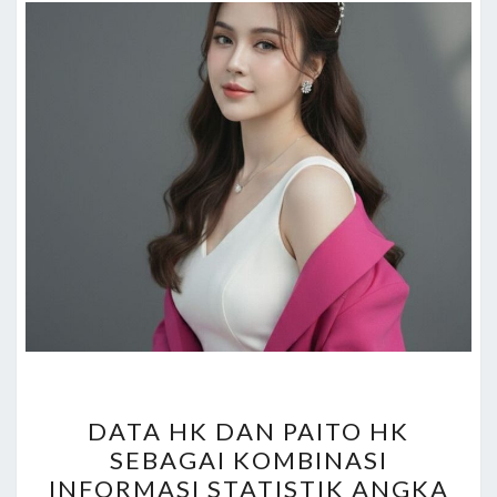
DATA
DATA HK DAN PAITO HK
HK
SEBAGAI KOMBINASI
DAN
INFORMASI STATISTIK ANGKA