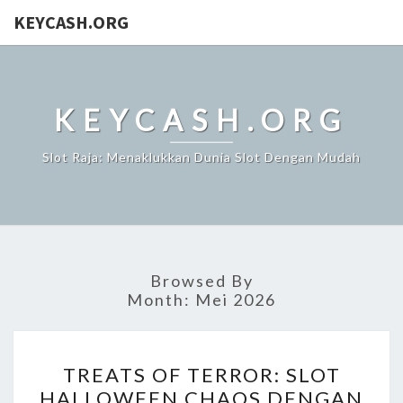
KEYCASH.ORG
KEYCASH.ORG
Slot Raja: Menaklukkan Dunia Slot Dengan Mudah
Browsed By
Month:
Mei 2026
TREATS
TREATS OF TERROR: SLOT
OF
HALLOWEEN CHAOS DENGAN