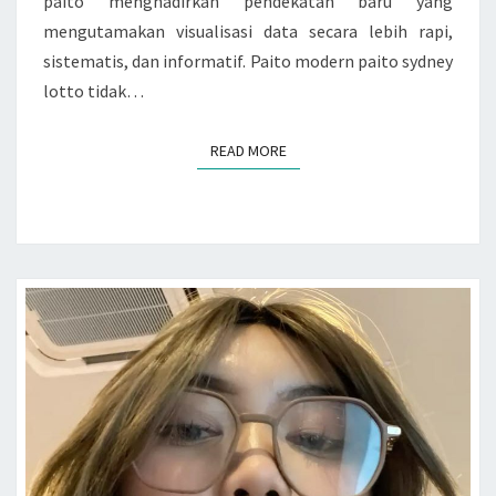
paito menghadirkan pendekatan baru yang
mengutamakan visualisasi data secara lebih rapi,
sistematis, dan informatif. Paito modern paito sydney
lotto tidak…
READ MORE
READ MORE