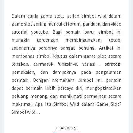
Dalam dunia game slot, istilah simbol wild dalam
game slot sering muncul di forum, panduan, dan video
tutorial youtube. Bagi pemain baru, simbol ini
mungkin terdengan membingungkan, tetapi
sebenarnya perannya sangat penting. Artikel ini
membahas simbol khusus dalam game slot secara
lengkap, termasuk fungsinya, variasi , strategi
pemakaian, dan dampaknya pada pengalaman
bermain. Dengan memahami simbol ini, pemain
dapat bermain lebih percaya diri, mengoptimalkan
peluang menang, dan menikmati permainan secara
maksimal. Apa Itu Simbol Wild dalam Game Slot?
Simbol wild…
READ MORE
READ MORE