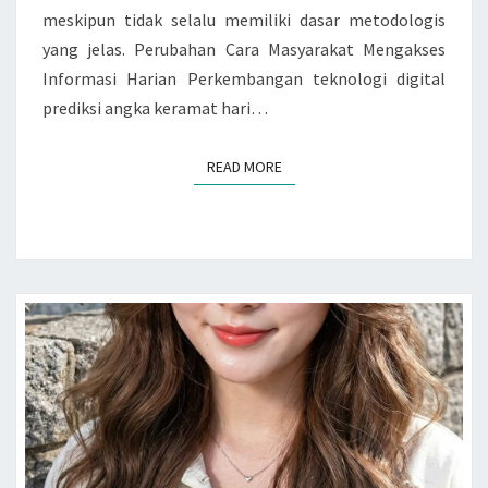
meskipun tidak selalu memiliki dasar metodologis
yang jelas. Perubahan Cara Masyarakat Mengakses
Informasi Harian Perkembangan teknologi digital
prediksi angka keramat hari…
READ MORE
READ MORE