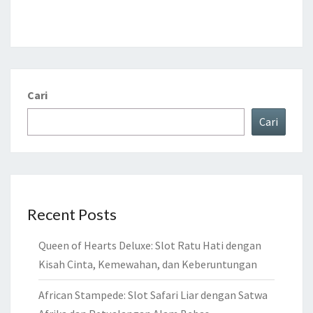
Cari
Cari
Recent Posts
Queen of Hearts Deluxe: Slot Ratu Hati dengan
Kisah Cinta, Kemewahan, dan Keberuntungan
African Stampede: Slot Safari Liar dengan Satwa