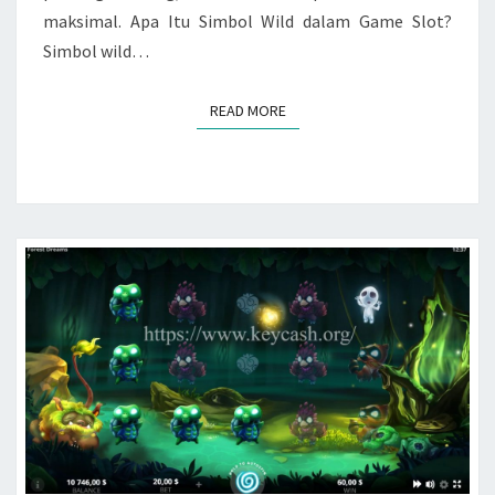
maksimal. Apa Itu Simbol Wild dalam Game Slot?
Simbol wild…
READ MORE
READ MORE