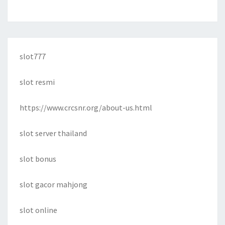
slot777
slot resmi
https://www.crcsnr.org/about-us.html
slot server thailand
slot bonus
slot gacor mahjong
slot online