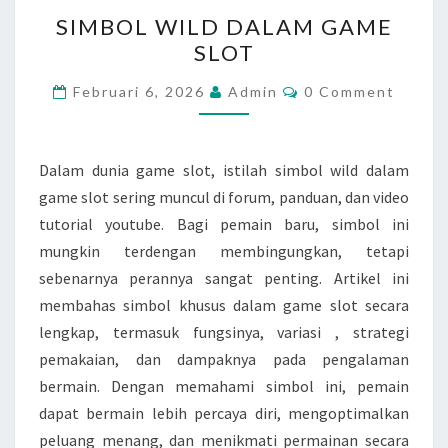
SIMBOL
SIMBOL WILD DALAM GAME
WILD
SLOT
DALAM
GAME
Comments
Februari 6, 2026
Admin
0 Comment
SLOT
Dalam dunia game slot, istilah simbol wild dalam
game slot sering muncul di forum, panduan, dan video
tutorial youtube. Bagi pemain baru, simbol ini
mungkin terdengan membingungkan, tetapi
sebenarnya perannya sangat penting. Artikel ini
membahas simbol khusus dalam game slot secara
lengkap, termasuk fungsinya, variasi , strategi
pemakaian, dan dampaknya pada pengalaman
bermain. Dengan memahami simbol ini, pemain
dapat bermain lebih percaya diri, mengoptimalkan
peluang menang, dan menikmati permainan secara