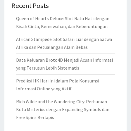
Recent Posts
Queen of Hearts Deluxe: Slot Ratu Hati dengan
Kisah Cinta, Kemewahan, dan Keberuntungan
African Stampede: Slot Safari Liar dengan Satwa
Afrika dan Petualangan Alam Bebas
Data Keluaran Broto4D Menjadi Acuan Informasi
yang Tersusun Lebih Sistematis
Prediksi HK Hari Ini dalam Pola Konsumsi
Informasi Online yang Aktif
Rich Wilde and the Wandering City: Perburuan
Kota Misterius dengan Expanding Symbols dan
Free Spins Berlapis