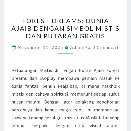
FOREST
FOREST DREAMS: DUNIA
DREAMS:
AJAIB DENGAN SIMBOL MISTIS
DUNIA
DAN PUTARAN GRATIS
AJAIB
DENGAN
Comments
November 11, 2025
Admin
0 Comment
SIMBOL
MISTIS
DAN
Petualangan Mistis di Tengah Hutan Ajaib Forest
PUTARAN
Dreams dari Evoplay membawa pemain masuk ke
GRATIS
dunia fantasi penuh keajaiban, di mana makhluk
mistis dan cahaya spiritual memenuhi setiap sudut
hutan malam. Dengan latar belakang pepohonan
bercahaya dan kabut magis, slot ini memberikan
suasana tenang sekaligus misterius. Musik latar yang
lembut berpadu dengan efek visual alami,