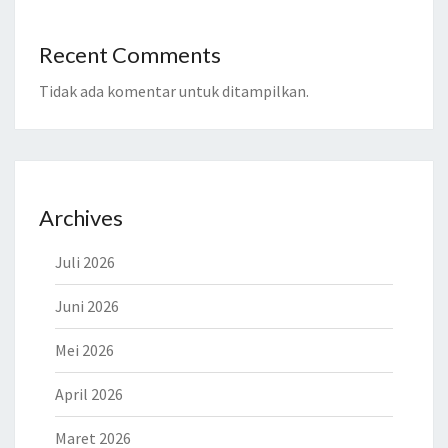
Recent Comments
Tidak ada komentar untuk ditampilkan.
Archives
Juli 2026
Juni 2026
Mei 2026
April 2026
Maret 2026