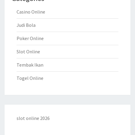
Casino Online
Judi Bola
Poker Online
Slot Online
Tembak Ikan
Togel Online
slot online 2026