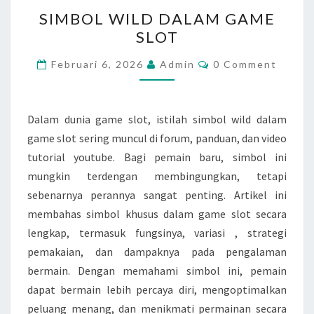
SIMBOL
SIMBOL WILD DALAM GAME
WILD
SLOT
DALAM
GAME
Comments
Februari 6, 2026
Admin
0 Comment
SLOT
Dalam dunia game slot, istilah simbol wild dalam
game slot sering muncul di forum, panduan, dan video
tutorial youtube. Bagi pemain baru, simbol ini
mungkin terdengan membingungkan, tetapi
sebenarnya perannya sangat penting. Artikel ini
membahas simbol khusus dalam game slot secara
lengkap, termasuk fungsinya, variasi , strategi
pemakaian, dan dampaknya pada pengalaman
bermain. Dengan memahami simbol ini, pemain
dapat bermain lebih percaya diri, mengoptimalkan
peluang menang, dan menikmati permainan secara