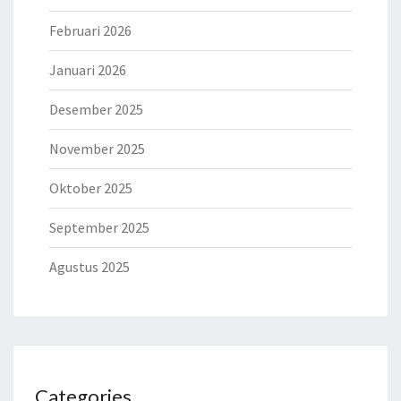
Februari 2026
Januari 2026
Desember 2025
November 2025
Oktober 2025
September 2025
Agustus 2025
Categories