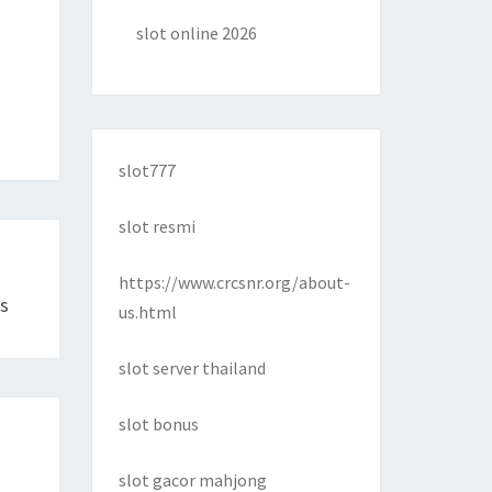
slot online 2026
slot777
slot resmi
https://www.crcsnr.org/about-
ys
us.html
slot server thailand
slot bonus
slot gacor mahjong