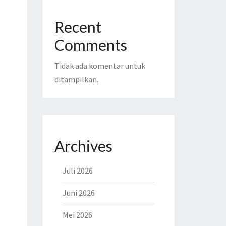
Recent
Comments
Tidak ada komentar untuk
ditampilkan.
Archives
Juli 2026
Juni 2026
Mei 2026