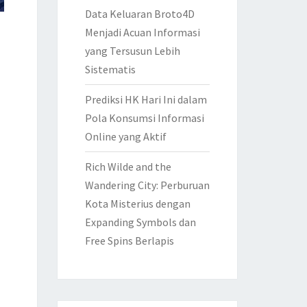
Data Keluaran Broto4D
Menjadi Acuan Informasi
yang Tersusun Lebih
Sistematis
Prediksi HK Hari Ini dalam
Pola Konsumsi Informasi
Online yang Aktif
Rich Wilde and the
Wandering City: Perburuan
Kota Misterius dengan
Expanding Symbols dan
Free Spins Berlapis