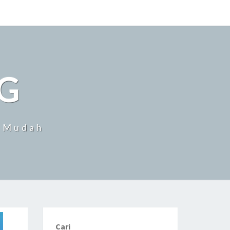
G
n Mudah
Cari