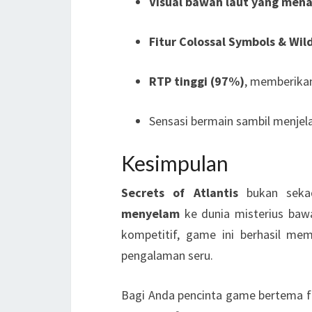
Visual bawah laut yang men
Fitur Colossal Symbols & Wi
RTP tinggi (97%)
, memberikan
Sensasi bermain sambil menjela
Kesimpulan
Secrets of Atlantis
bukan sekad
menyelam
ke dunia misterius bawa
kompetitif, game ini berhasil m
pengalaman seru.
Bagi Anda pencinta game bertema fa