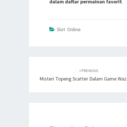
dalam daftar permainan favorit
.
Slot Online
Post
navigation
PREVIOUS
Misteri Topeng Scatter Dalam Game Wa