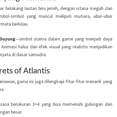
ar belakang lautan biru jernih, dengan istana megah dan
imbol-simbol yang muncul meliputi mutiara, ubur-ubur
rmata berkilau.
 Duyung
—simbol utama dalam game yang menjadi daya
. Animasi halus dan efek visual yang realistis menjadikan
 nyata di dasar samudra.
ets of Atlantis
awan, game ini juga dilengkapi fitur-fitur menarik yang
a:
ksasa berukuran 3×4 yang bisa memenuhi gulungan dan
ngan besar.