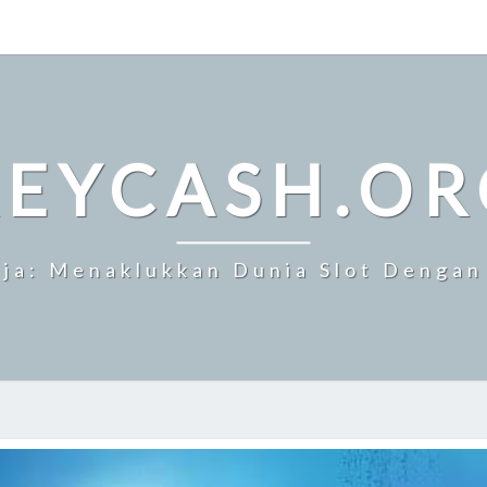
KEYCASH.OR
aja: Menaklukkan Dunia Slot Denga